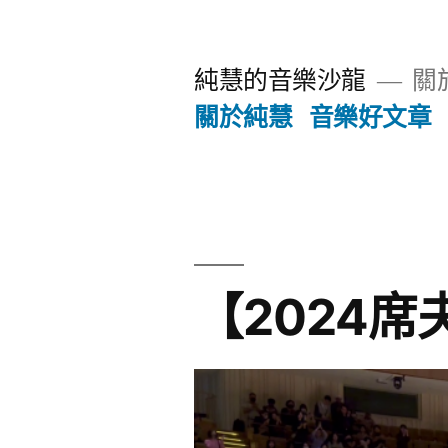
跳
至
純慧的音樂沙龍
關
主
關於純慧
音樂好文章
要
內
容
【2024