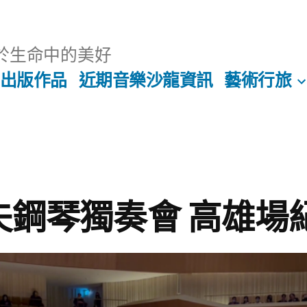
於生命中的美好
出版作品
近期音樂沙龍資訊
藝術行旅
席夫鋼琴獨奏會 高雄場