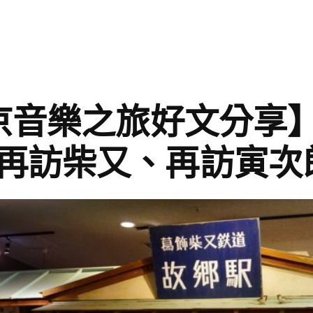
:
籤:
東京音樂之旅好文分享
再訪柴又、再訪寅次