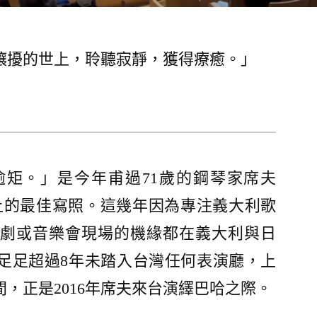
嚷擾的世上，聆聽寂靜，獲得療癒。」
矩。」是今年甫過71歲的鋼琴家席夫
）在琴鍵上的最佳寫照。這幾年因為專注義大利歌
劇或音樂會現場的機緣都在義大利與日
足足超過8年未踏入台灣任何表演廳，上
，正是2016年席夫來台演繹巴哈之際。