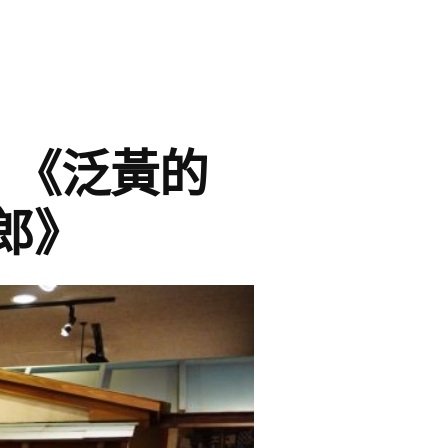
】《泛黃的
郎》