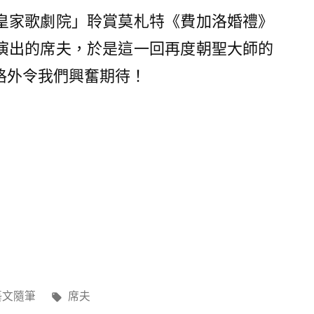
皇家歌劇院」聆賞莫札特《費加洛婚禮》
演出的席夫，於是這一回再度朝聖大師的
格外令我們興奮期待！
分
標
藝文隨筆
席夫