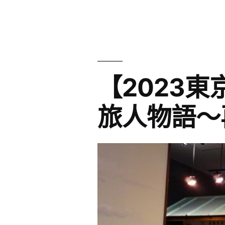
會
者:
類
高
雄
場
【2023
紀
實】〉
旅人物語〜