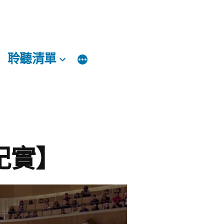
聆聽清單
紀實】