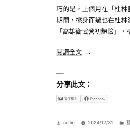
巧的是，上個月在「杜林
期間，擦身而過也在杜林
「高雄衛武營初體驗」，
閱讀全文
〈【2024
席
夫
分享此文：
鋼
琴
電子郵件
Facebook
獨
奏
作
collin
2024/12/31