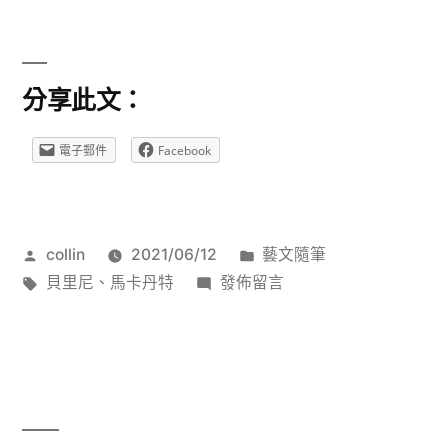
時
安
分享此文：
居
〜
電子郵件
Facebook
仰
望
作
分
collin
2021/06/12
藝文隨筆
歌
者:
標
在
類:
貝里尼
、
馬卡丹特
發佈留言
樂
籤:
〈順
裡
時
安
的
居
月
〜