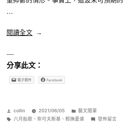
重抑鬱的情形。事實上，這波未可預期的
…
〈聽，
閱讀全文
輕
撫
分享此文：
憂
慮
電子郵件
Facebook
的
季
作
分
collin
2021/06/05
藝文隨筆
節
者:
標
類:
在
六月船歌
、
柴可夫斯基
、
輕撫憂慮
發佈留言
之
籤:
〈聽，