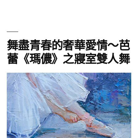
歌〉
輕
撫
憂
慮
的
舞盡青春的奢華愛情〜芭
季
蕾《瑪儂》之寢室雙人舞
節
之
歌〉