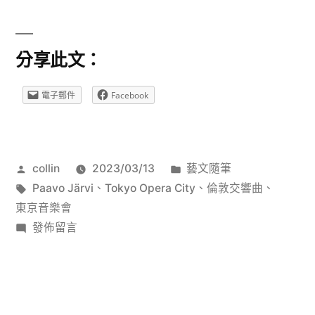
東
京
分享此文：
音
樂
電子郵件
Facebook
之
旅
作
分
collin
2023/03/13
藝文隨筆
暖
者:
標
類:
Paavo Järvi
、
Tokyo Opera City
、
倫敦交響曲
、
身
籤:
東京音樂會
行
在
發佈留言
〈2023
〜
東
歲
京
音
末