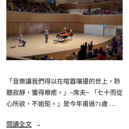
「音樂讓我們得以在喧囂嚷擾的世上，聆
聽寂靜，獲得療癒。」~席夫~ 「七十而從
心所欲，不逾矩。」是今年甫過71歲 …
〈【2024
閱讀全文