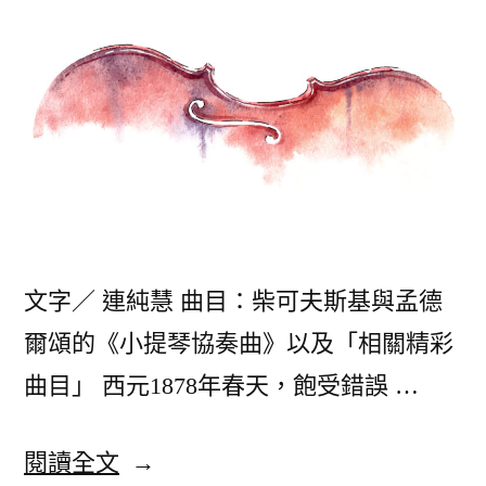
室
雙
人
舞〉
文字／ 連純慧 曲目：柴可夫斯基與孟德
爾頌的《小提琴協奏曲》以及「相關精彩
曲目」 西元1878年春天，飽受錯誤 …
〈8
閱讀全文