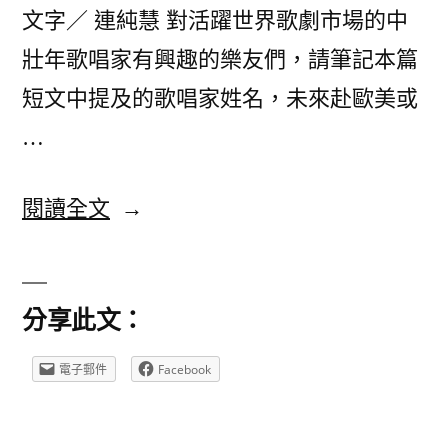
文字／ 連純慧 對活躍世界歌劇市場的中
壯年歌唱家有興趣的樂友們，請筆記本篇
短文中提及的歌唱家姓名，未來赴歐美或
…
〈2023
閱讀全文
東
京
分享此文：
音
樂
電子郵件
Facebook
之
旅