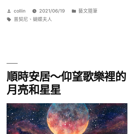
的
作
分
collin
2021/06/19
藝文隨筆
《蝴
者:
標
類:
普契尼
、
蝴蝶夫人
蝶
籤:
夫
人》〉
順時安居〜仰望歌樂裡的
月亮和星星