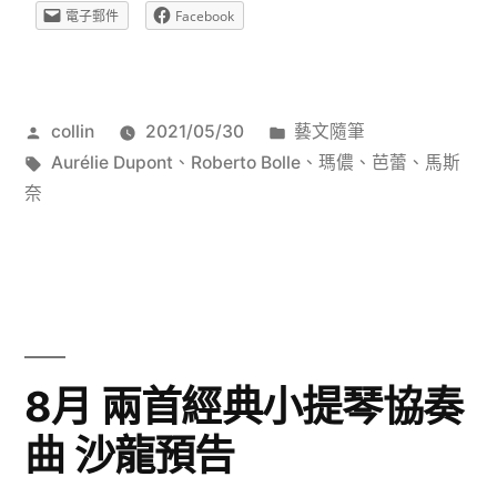
的
電子郵件
Facebook
奢
華
作
分
collin
2021/05/30
藝文隨筆
愛
者:
標
類:
Aurélie Dupont
、
Roberto Bolle
、
瑪儂
、
芭蕾
、
馬斯
情
籤:
奈
〜
芭
蕾
《瑪
8月 兩首經典小提琴協奏
儂》
之
曲 沙龍預告
寢