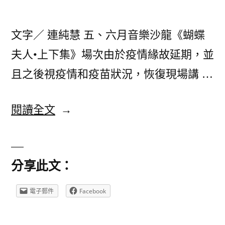
文字／ 連純慧 五、六月音樂沙龍《蝴蝶
夫人•上下集》場次由於疫情緣故延期，並
且之後視疫情和疫苗狀況，恢復現場講 …
〈第
閱讀全文
一
位
分享此文：
日
本
電子郵件
Facebook
籍