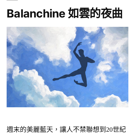
典
Balanchine 如雲的夜曲
龍
小
預
提
琴
告〉
協
奏
曲
沙
龍
預
告〉
週末的美麗藍天，讓人不禁聯想到20世紀