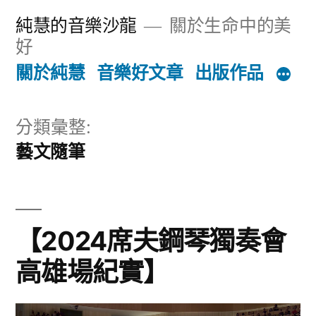
跳
純慧的音樂沙龍
關於生命中的美
至
好
主
關於純慧
音樂好文章
出版作品
要
內
分類彙整:
藝文隨筆
容
【2024席夫鋼琴獨奏會
高雄場紀實】