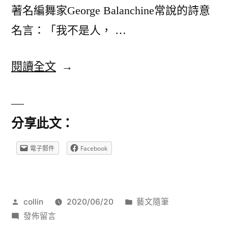
著名編舞家George Balanchine常說的詩意
名言：「我不是人， …
〈Balanchine
閱讀全文
如
雲
分享此文：
的
夜
電子郵件
Facebook
曲〉
作
分
collin
2020/06/20
藝文隨筆
者:
在
類:
發佈留言