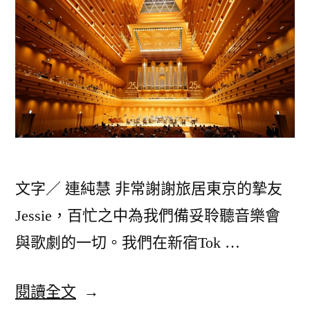
傑
維
（二）〉
也
納
三
傑
（二）〉
文字／ 連純慧 非常謝謝旅居東京的摯友
Jessie，百忙之中為我們備妥聆聽音樂會
與歌劇的一切。我們在新宿Tok …
〈2023
閱讀全文