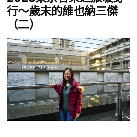
實】〉
行〜歲末的維也納三傑
（二）