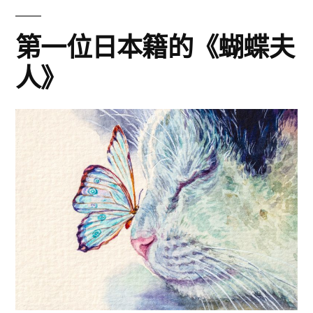
樂
的
之
第一位日本籍的《蝴蝶夫
維
旅
人》
暖
也
身
納
行
〜
三
歲
傑
末
（一）〉
的
維
也
納
三
傑
（一）〉