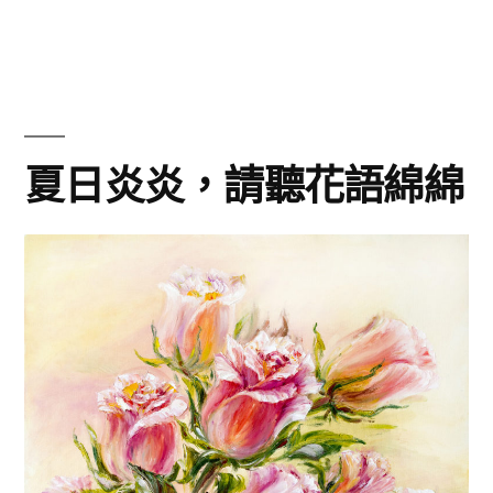
〈Balanchine
如
雲
的
夜
曲〉
夏日炎炎，請聽花語綿綿