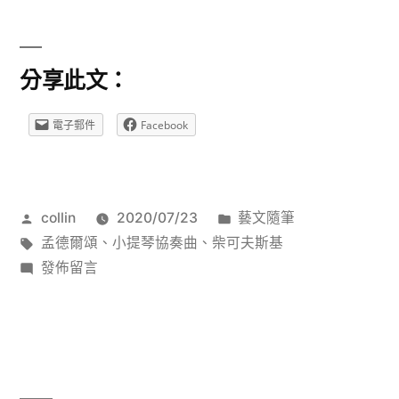
月
兩
分享此文：
首
經
電子郵件
Facebook
典
小
作
分
collin
2020/07/23
藝文隨筆
提
者:
標
類:
孟德爾頌
、
小提琴協奏曲
、
柴可夫斯基
琴
籤:
在
發佈留言
協
〈8
月
奏
兩
曲
首
經
沙