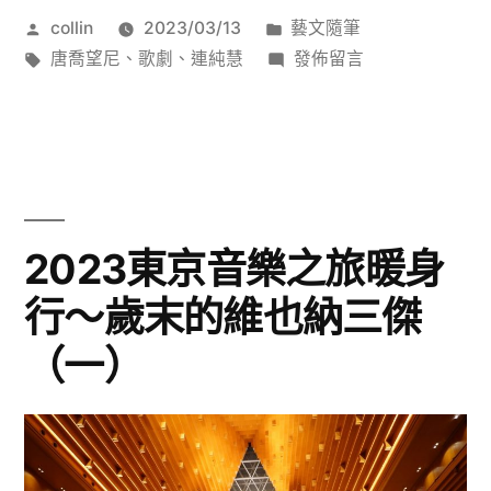
作
分
collin
2023/03/13
藝文隨筆
暖
者:
標
類:
在
唐喬望尼
、
歌劇
、
連純慧
發佈留言
身
籤:
〈2023
行
東
京
〜
音
歲
樂
之
末
2023東京音樂之旅暖身
旅
的
行〜歲末的維也納三傑
暖
維
身
（一）
行
也
〜
納
歲
末
三
的