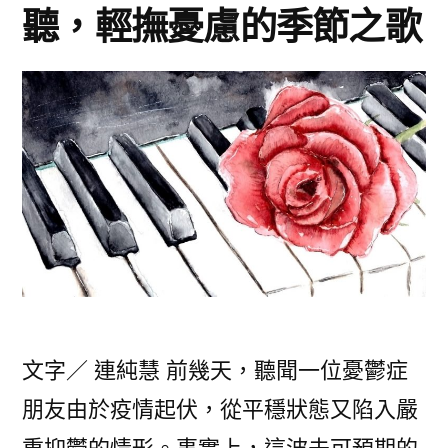
仰
亮
聽，輕撫憂慮的季節之歌
望
和
歌
星
樂
裡
星〉
的
月
亮
和
星
星〉
文字／ 連純慧 前幾天，聽聞一位憂鬱症
朋友由於疫情起伏，從平穩狀態又陷入嚴