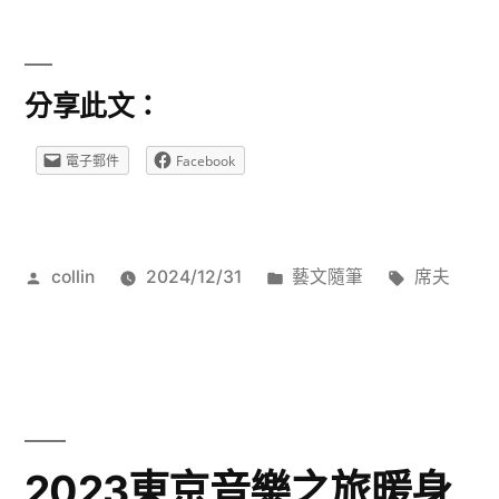
席
夫
分享此文：
鋼
琴
電子郵件
Facebook
獨
奏
作
分
標
collin
2024/12/31
藝文隨筆
席夫
會
者:
類:
籤:
高
雄
場
紀
2023東京音樂之旅暖身