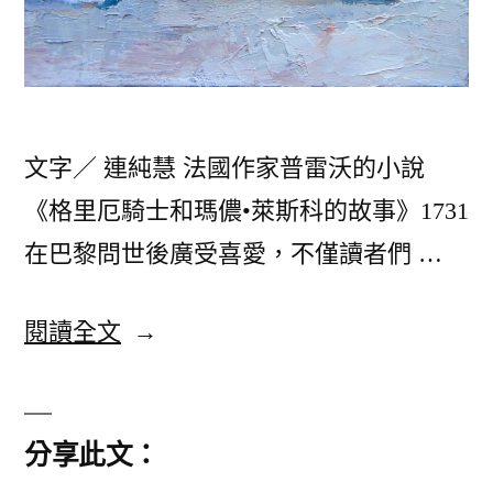
文字／ 連純慧 法國作家普雷沃的小說
《格里厄騎士和瑪儂•萊斯科的故事》1731
在巴黎問世後廣受喜愛，不僅讀者們 …
〈舞
閱讀全文
盡
青
分享此文：
春