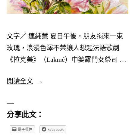
文字／ 連純慧 夏日午後，朋友捎來一束
玫瑰，浪漫色澤不禁讓人想起法語歌劇
《拉克美》（Lakmé）中婆羅門女祭司 …
〈夏
閱讀全文
日
炎
分享此文：
炎，
請
電子郵件
Facebook