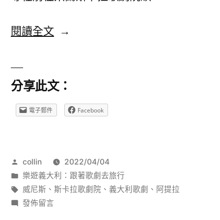
〈不
閱讀全文
屬
於
分享此文：
威
尼
電子郵件
Facebook
斯
人
作
collin
2022/04/04
的
者:
分
樂遊義大利：跟著歌劇去旅行
威
類:
標
威尼斯
、
斯卡拉歌劇院
、
義大利歌劇
、
阿提拉
尼
籤:
在
發佈留言
〈不