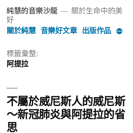
跳
純慧的音樂沙龍
關於生命中的美
至
好
主
關於純慧
音樂好文章
出版作品
要
內
標籤彙整:
阿提拉
容
不屬於威尼斯人的威尼斯
～新冠肺炎與阿提拉的省
思