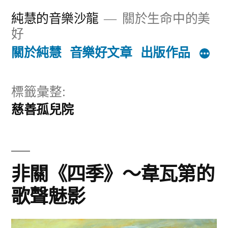
跳
純慧的音樂沙龍
關於生命中的美
至
好
主
關於純慧
音樂好文章
出版作品
要
內
標籤彙整:
慈善孤兒院
容
非關《四季》～韋瓦第的
歌聲魅影