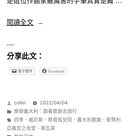
是這位作曲家最厲害的手筆其實是藏 …
〈非
閱讀全文
關
《四
分享此文：
季》
～
電子郵件
Facebook
韋
瓦
作
collin
2022/04/04
第
者:
分
樂遊義大利：跟著歌劇去旅行
的
類:
標
四季
、
威尼斯
、
慈善孤兒院
、
義大利歌劇
、
聖瑪利
歌
籤:
亞痛苦之母堂
、
韋瓦第